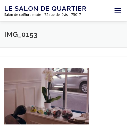
Aller
LE SALON DE QUARTIER
au
Menu
contenu
Salon de coiffure mixte – 72 rue de lévis – 75017
ACCUEIL
L’ÉQUIPE
LE SALON
TARIFS
IMG_0153
CONTACT