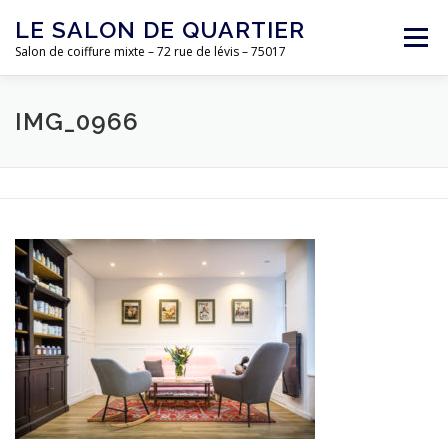
Aller
LE SALON DE QUARTIER
au
Menu
contenu
Salon de coiffure mixte – 72 rue de lévis – 75017
ACCUEIL
L’ÉQUIPE
LE SALON
TARIFS
IMG_0966
CONTACT