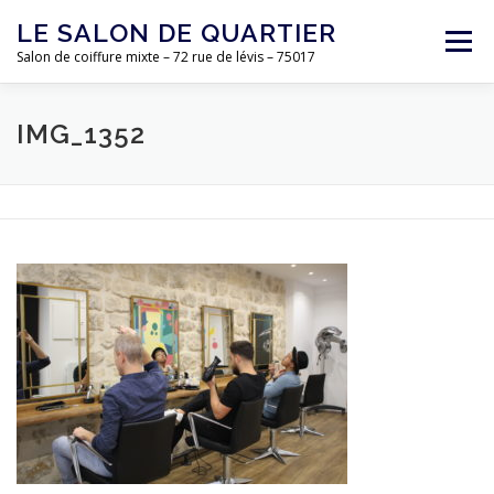
Aller
LE SALON DE QUARTIER
au
Menu
contenu
Salon de coiffure mixte – 72 rue de lévis – 75017
ACCUEIL
L’ÉQUIPE
LE SALON
TARIFS
IMG_1352
CONTACT