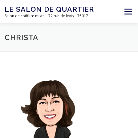
Aller
LE SALON DE QUARTIER
au
Menu
contenu
Salon de coiffure mixte – 72 rue de lévis – 75017
ACCUEIL
L’ÉQUIPE
LE SALON
TARIFS
CHRISTA
CONTACT