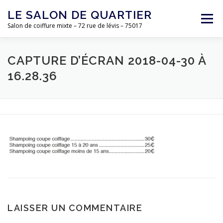
Aller
LE SALON DE QUARTIER
au
Menu
contenu
Salon de coiffure mixte – 72 rue de lévis – 75017
ACCUEIL
L’ÉQUIPE
LE SALON
TARIFS
CAPTURE D’ÉCRAN 2018-04-30 À
16.28.36
CONTACT
LAISSER UN COMMENTAIRE